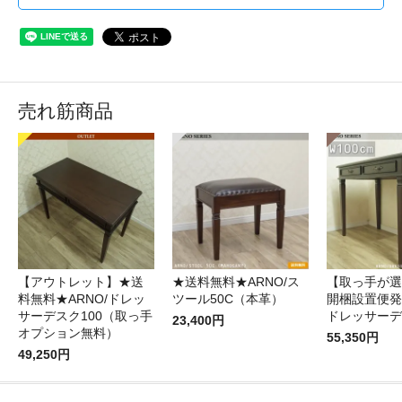
売れ筋商品
【アウトレット】★送
★送料無料★ARNO/ス
【取っ手が選
料無料★ARNO/ドレッ
ツール50C（本革）
開梱設置便発送
サーデスク100（取っ手
ドレッサーデ
23,400円
オプション無料）
55,350円
49,250円