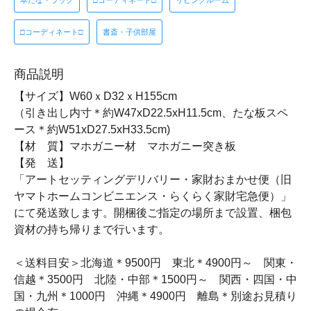
本だな・ラック
□コーディネート□
リビングルーム
□コーディネート□
書斎・子供部屋
商品説明
【サイズ】W60ｘD32ｘH155cm
（引き出し内寸＊約W47xD22.5xH11.5cm、たな板スペ
ース＊約W51xD27.5xH33.5cm)
【材 質】マホガニー材 マホガニー突き板
【発 送】
「アートセッティングデリバリー・家財おまかせ便（旧
ヤマトホームコンビニエンス・らくらく家財宅急便）」
にて発送致します。開梱後ご指定の場所まで設置、梱包
資材の持ち帰りまで行います。
＜送料目安＞北海道＊9500円 東北＊4900円～ 関東・
信越＊3500円 北陸・中部＊1500円～ 関西・四国・中
国・九州＊1000円 沖縄＊4900円 離島＊別途お見積り